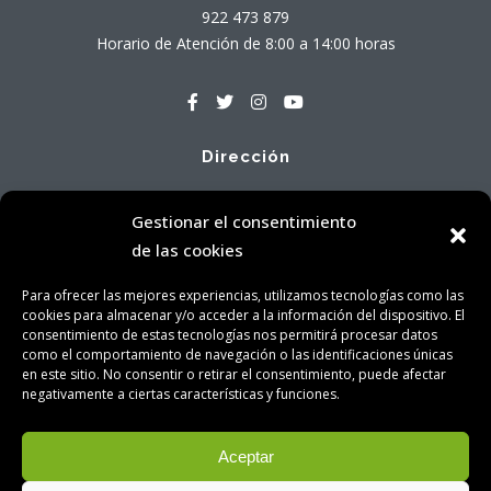
922 473 879
Horario de Atención de 8:00 a 14:00 horas
Dirección
Avenida Tres de Mayo, 71 - Local Bajo A
Gestionar el consentimiento
38005 Santa Cruz de Tenerife
de las cookies
Para ofrecer las mejores experiencias, utilizamos tecnologías como las
cookies para almacenar y/o acceder a la información del dispositivo. El
consentimiento de estas tecnologías nos permitirá procesar datos
como el comportamiento de navegación o las identificaciones únicas
en este sitio. No consentir o retirar el consentimiento, puede afectar
Aviso Legal
|
Política de Privacidad
|
Política de Cookies
|
negativamente a ciertas características y funciones.
Contacto
Consejería Insular del Medio Natural, Sostenibilidad,
Aceptar
Seguridad y Emergencias © 2025