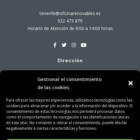
tenerife@oficinarenovables.es
922 473 879
Horario de Atención de 8:00 a 14:00 horas
Dirección
Avenida Tres de Mayo, 71 - Local Bajo A
Gestionar el consentimiento
38005 Santa Cruz de Tenerife
de las cookies
Para ofrecer las mejores experiencias, utilizamos tecnologías como las
cookies para almacenar y/o acceder a la información del dispositivo. El
consentimiento de estas tecnologías nos permitirá procesar datos
como el comportamiento de navegación o las identificaciones únicas
en este sitio. No consentir o retirar el consentimiento, puede afectar
Aviso Legal
|
Política de Privacidad
|
Política de Cookies
|
negativamente a ciertas características y funciones.
Contacto