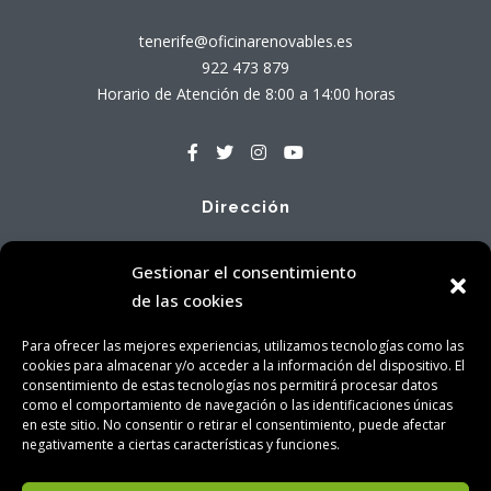
tenerife@oficinarenovables.es
922 473 879
Horario de Atención de 8:00 a 14:00 horas
Dirección
Avenida Tres de Mayo, 71 - Local Bajo A
Gestionar el consentimiento
38005 Santa Cruz de Tenerife
de las cookies
Para ofrecer las mejores experiencias, utilizamos tecnologías como las
cookies para almacenar y/o acceder a la información del dispositivo. El
consentimiento de estas tecnologías nos permitirá procesar datos
como el comportamiento de navegación o las identificaciones únicas
en este sitio. No consentir o retirar el consentimiento, puede afectar
Aviso Legal
|
Política de Privacidad
|
Política de Cookies
|
negativamente a ciertas características y funciones.
Contacto