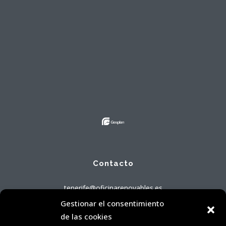
Contacto
tenerife@oficinarenovables.es
922 473 879
Horario de Atención de 8:00 a 14:00 horas
Dirección
Avenida Tres de Mayo, 71 - Local Bajo A
Gestionar el consentimiento
38005 Santa Cruz de Tenerife
de las cookies