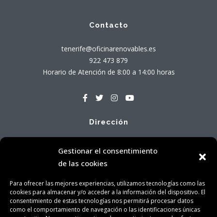
Contacto
tenerife@oficinarenovables.es
922 473 879
Horario de Atención de 8:00 a 14:00 horas
Dirección
Avenida Tres de Mayo, 71 - Local Bajo A
Gestionar el consentimiento
38005 Santa Cruz de Tenerife
de las cookies
Para ofrecer las mejores experiencias, utilizamos tecnologías como las
cookies para almacenar y/o acceder a la información del dispositivo. El
consentimiento de estas tecnologías nos permitirá procesar datos
como el comportamiento de navegación o las identificaciones únicas